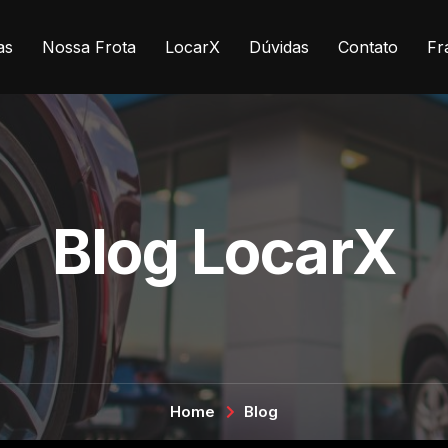
as
Nossa Frota
LocarX
Dúvidas
Contato
Fr
Blog LocarX
Home
Blog