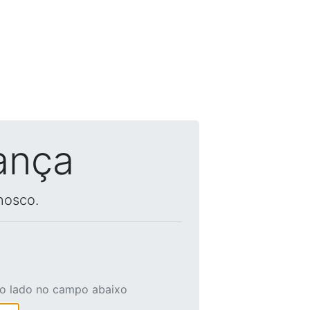
ança
nosco.
ao lado no campo abaixo