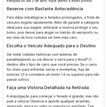
tranquila no dia 3 de abril, fique atento a estes pontos:
Reserve com Bastante Antecedência
Para datas estratégicas e feriados prolongados, a frota de
veículos esgota rapidamente.
Além de garantir a categoria
ideal para sua viagem, antecipar a reserva protege o seu
bolso, pois deixar para alugar no balcão do aeroporto ou
em cima da hora costuma ser bem mais caro
.
Escolha o Veículo Adequado para o Destino
Vai visitar cidades históricas com ladeiras de
paralelepípedo ou vai descer a serra para o litoral?
O
destino dita o tipo de carro que você precisa
.
Se o carro
for cheio para enfrentar serras e montanhas, fuja de
motores 1.0 e considere um motor 1.4 ou superior para não
passar sufoco
.
Faça uma Vistoria Detalhada na Retirada
A empolgação para começar o feriado é grande, mas não
pule a vistoria.
Observe e aponte qualquer arranhão,
amassado, trinca no vidro ou mancha no estofado
.
Tire