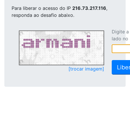
Para liberar o acesso
do IP
216.73.217.116
,
responda ao desafio abaixo.
Digite 
lado no
[trocar imagem]