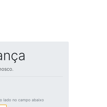
ança
nosco.
ao lado no campo abaixo