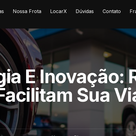
as
Nossa Frota
LocarX
Dúvidas
Contato
Fr
ia E Inovação:
Facilitam Sua V