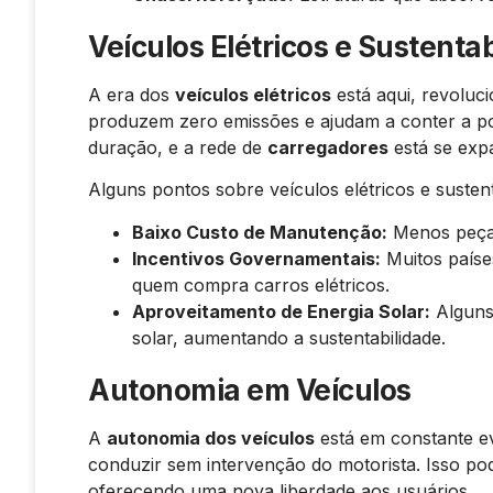
Veículos Elétricos e Sustenta
A era dos
veículos elétricos
está aqui, revoluc
produzem zero emissões e ajudam a conter a pol
duração, e a rede de
carregadores
está se exp
Alguns pontos sobre veículos elétricos e sustent
Baixo Custo de Manutenção:
Menos peças
Incentivos Governamentais:
Muitos paíse
quem compra carros elétricos.
Aproveitamento de Energia Solar:
Alguns
solar, aumentando a sustentabilidade.
Autonomia em Veículos
A
autonomia dos veículos
está em constante e
conduzir sem intervenção do motorista. Isso p
oferecendo uma nova liberdade aos usuários.